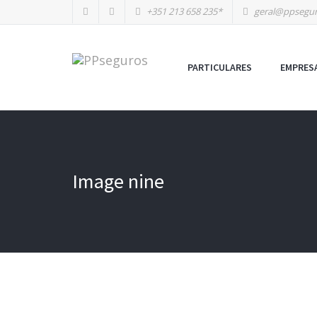
+351 213 658 235*
geral@ppsegur
PARTICULARES
EMPRES
Image nine