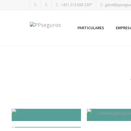
+351 213 658 235*
geral@ppsegur
PARTICULARES
EMPRES
FORÇAS SEGURANÇA
FORÇAS MILIT
ARQUITECTOS PAISAGÍSTICOS