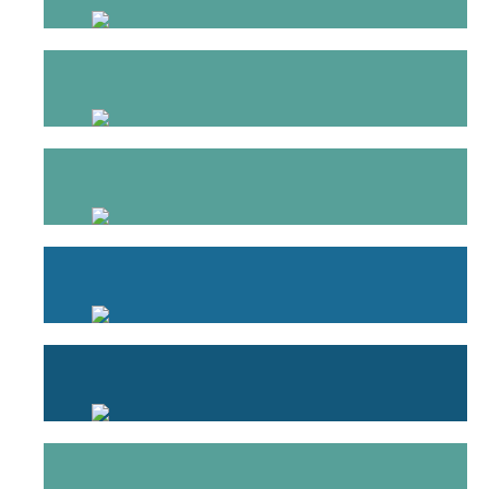
SEGURO AUTOMÓVEL
MULTIRRISCOS HABITAÇÃO
MULTIRRISCOS CONDOMÍNIO
SEGURO DE SAÚDE
SEGURO DE ACIDENTES PESSOAIS