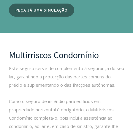
PEÇA JÁ UMA SIMULAÇÃO
Multirriscos Condomínio
Este seguro serve de complemento à segurança do seu
lar, garantindo a protecção das partes comuns do
prédio e suplementando o das fracções autónomas.
Como o seguro de incêndio para edifícios em
propriedade horizontal é obrigatório, o Multirriscos
Condomínio completa-o, pois incluí a assistência ao
condomínio, ao lar e, em caso de sinistro, garante-lhe