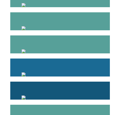
EMPREGADA DOMÉSTICA
SEGURO VIDA RISCO
SEGURO VIDA – CRÉDITO HABITAÇÃO
SEGURO DE RESPONSABILIDADE CIVIL
PRODUTOS FINANCEIROS